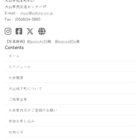
犬山市松本町4-21
犬山市民交流センター1F
E-mail：
inujc@yahoo.co.jp
Fax：(0568)54-5885
【写真提供】
@gonichi55
様
@massa80s
様
Contents
ホーム
スケジュール
大会概要
犬山城下町について
ご協賛企業
大会案内及びご登録のお願い
参加お申し込み
お知らせ